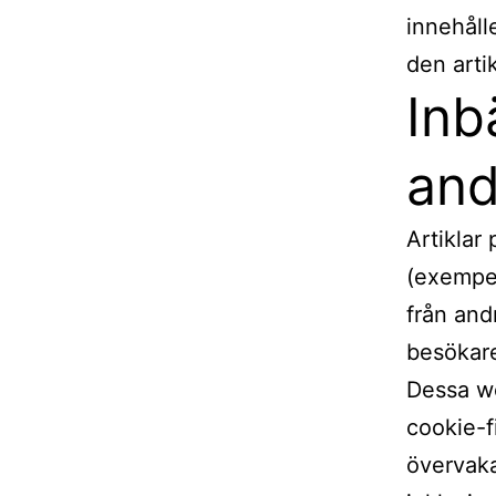
innehåll
den arti
Inb
and
Artiklar
(exempelv
från and
besökar
Dessa we
cookie-f
övervaka