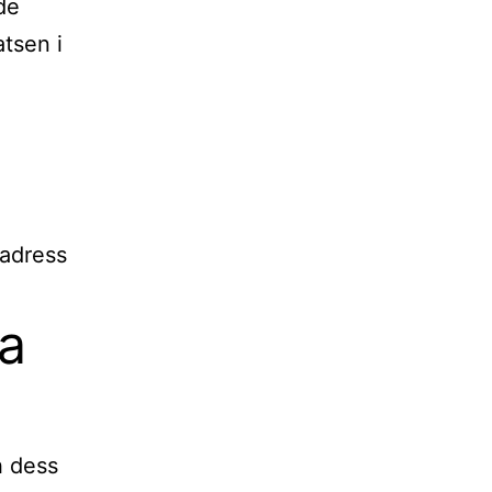
de
tsen i
-adress
ra
 dess