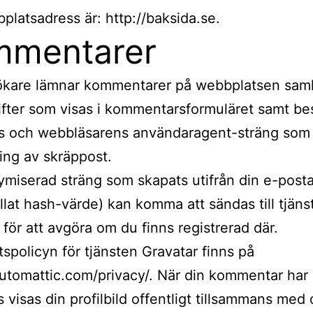
platsadress är: http://baksida.se.
mmentarer
kare lämnar kommentarer på webbplatsen samla
fter som visas i kommentarsformuläret samt b
s och webbläsarens användaragent-sträng som h
ing av skräppost.
miserad sträng som skapats utifrån din e-post
llat hash-värde) kan komma att sändas till tjäns
 för att avgöra om du finns registrerad där.
etspolicyn för tjänsten Gravatar finns på
automattic.com/privacy/. När din kommentar har
 visas din profilbild offentligt tillsammans med 