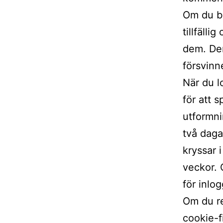
Om du be
tillfäll
dem. Den
försvinn
När du l
för att 
utformni
två dagar
kryssar 
veckor. 
för inlog
Om du re
cookie-f