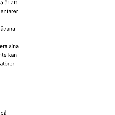
a är att
entarer
 sådana
era sina
nte kan
atörer
 på