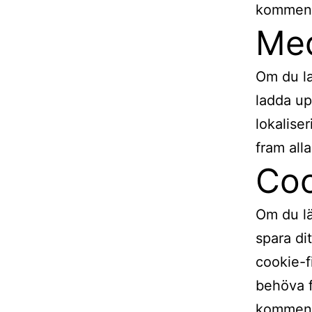
komment
Me
Om du la
ladda up
lokalise
fram all
Coo
Om du lä
spara di
cookie-fi
behöva f
kommenta