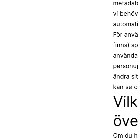
metadata
vi behö
automati
För anvä
finns) s
användar
personup
ändra si
kan se o
Vil
öve
Om du ha