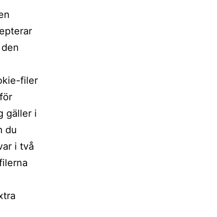
 en
cepterar
 den
kie-filer
för
 gäller i
m du
ar i två
ilerna
xtra