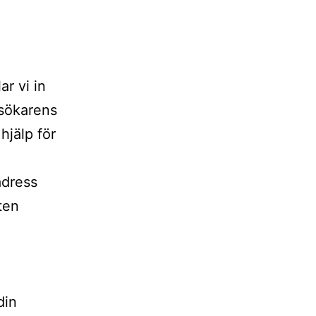
r vi in
esökarens
jälp för
adress
ten
din