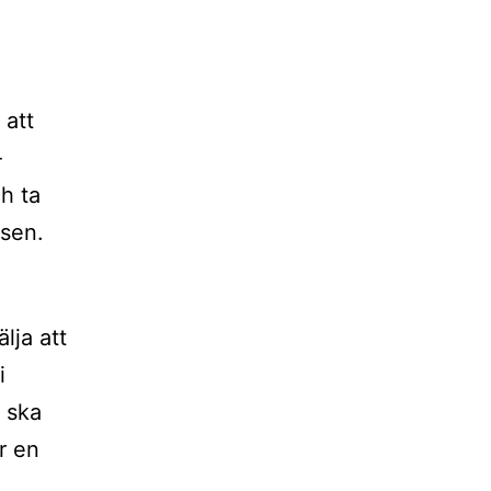
 att
-
h ta
tsen.
lja att
i
e ska
r en