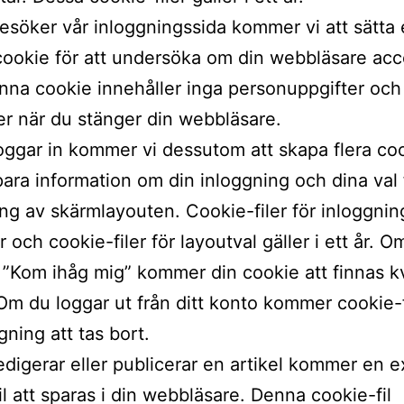
söker vår inloggningssida kommer vi att sätta
ig cookie för att undersöka om din webbläsare ac
na cookie innehåller inga personuppgifter och
er när du stänger din webbläsare.
oggar in kommer vi dessutom att skapa flera coo
spara information om din inloggning och dina val 
ng av skärmlayouten. Cookie-filer för inloggning
 och cookie-filer för layoutval gäller i ett år. O
i ”Kom ihåg mig” kommer din cookie att finnas kv
Om du loggar ut från ditt konto kommer cookie-f
gning att tas bort.
digerar eller publicerar en artikel kommer en e
il att sparas i din webbläsare. Denna cookie-fil