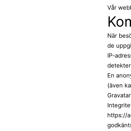
Vår webb
Ko
När besö
de uppgi
IP-adres
detekter
En anony
(även ka
Gravatar
Integrit
https://
godkänts