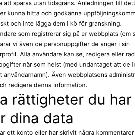
 att sparas utan tidsgräns. Anledningen till dett
ver kunna hitta och godkänna uppföljningskomm
skt och inte lägga dem i kö för granskning.
ndare som registrerar sig på er webbplats (om
parar vi även de personuppgifter de anger i sin
profil. Alla användare kan se, redigera eller rad
pgifter när som helst (med undantaget att de i
tt användarnamn). Även webbplatsens administr
ch redigera denna information.
ka rättigheter du har
r dina data
r ett konto eller har skrivit några kommentarer