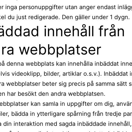
er inga personuppgifter utan anger endast inläg
kel du just redigerade. Den gäller under 1 dygn.
äddad innehåll från
ra webbplatser
 på denna webbplats kan innehålla inbäddat inne
is videoklipp, bilder, artiklar o.s.v.). Inbäddat 
ra webbplatser beter sig precis på samma sätt
en har besökt den andra webbplatsen.
bbplatser kan samla in uppgifter om dig, anvä
iler, bädda in ytterligare spårning från tredje pa
 din interaktion med sagda inbäddade innehåll,