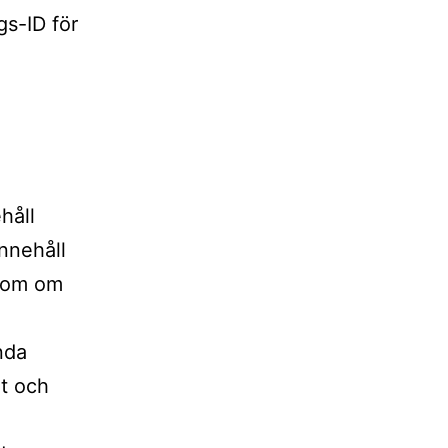
gs-ID för
håll
innehåll
 som om
nda
rt och