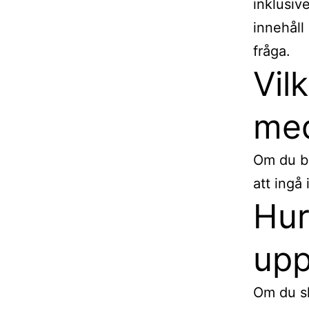
inklusiv
innehåll
fråga.
Vil
me
Om du be
att ingå
Hur
upp
Om du s